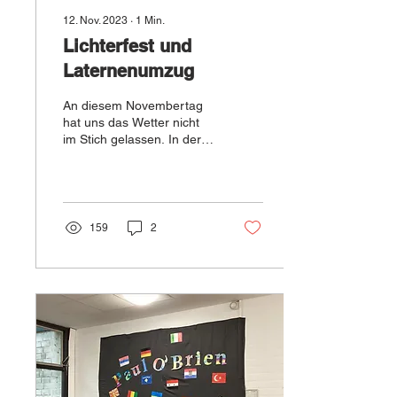
12. Nov. 2023
∙
1
Min.
Lichterfest und
Laternenumzug
An diesem Novembertag
hat uns das Wetter nicht
im Stich gelassen. In der
Abenddämmerung trafen
sich viele Familien auf
unserem Schulhof...
159
2