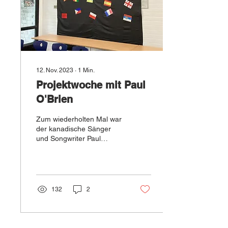
12. Nov. 2023
∙
1
Min.
Projektwoche mit Paul
O'Brien
Zum wiederholten Mal war
der kanadische Sänger
und Songwriter Paul
O'Brien zu Gast bei uns.
Gemeinsam mit den
Kindern hat Paul drei
Tage...
132
2