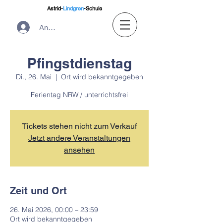
Astrid-
Lindgren
-Schule
Anmelden
Pfingstdienstag
Di., 26. Mai
  |  
Ort wird bekanntgegeben
Ferientag NRW / unterrichtsfrei
Tickets stehen nicht zum Verkauf
Jetzt andere Veranstaltungen
ansehen
Zeit und Ort
26. Mai 2026, 00:00 – 23:59
Ort wird bekanntgegeben