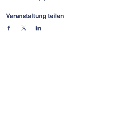
Veranstaltung teilen
Hauptstandort Eilpe |
Selbecker Straße 55 |
58091 Hagen
Tel.
02331-77110
Teilstandort Delstern |
Delsterner Straße 59 |
58091 Hagen