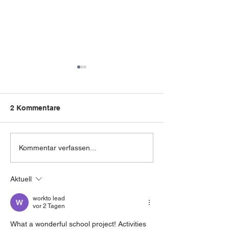
2 Kommentare
Lichterfest und
Projektwoche m
Kommentar verfassen...
Laternenumzug
O'Brien
Aktuell
workto lead
vor 2 Tagen
What a wonderful school project! Activities 