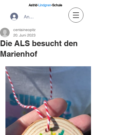
Astrid-
Lindgren
-Schule
Anmelden
centaineopitz
20. Juni 2023
Die ALS besucht den
Marienhof