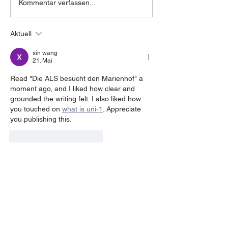
Projektwoche zu Astrid
Lichterfest und
Kommentar verfassen...
Lindgren
Laternenumzug
Aktuell
xin wang
21. Mai
Read "Die ALS besucht den Marienhof" a 
moment ago, and I liked how clear and 
grounded the writing felt. I also liked how 
you touched on 
what is uni-1
. Appreciate 
you publishing this.
Gefällt mir
Antworten
Hauptstandort Eilpe |
Selbecker Straße 55 |
58091 Hagen